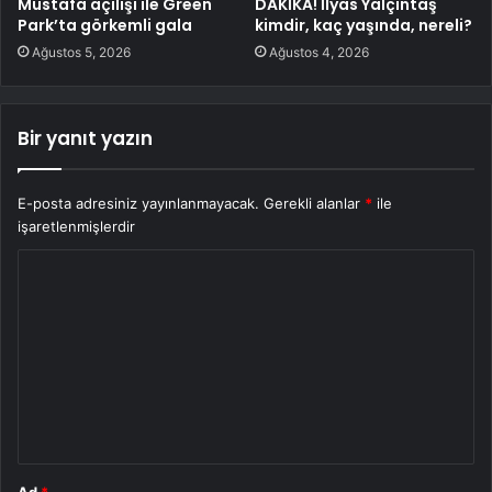
Mustafa açılışı ile Green
DAKİKA! İlyas Yalçıntaş
Park’ta görkemli gala
kimdir, kaç yaşında, nereli?
Ağustos 5, 2026
Ağustos 4, 2026
Bir yanıt yazın
E-posta adresiniz yayınlanmayacak.
Gerekli alanlar
*
ile
işaretlenmişlerdir
Y
o
r
u
m
*