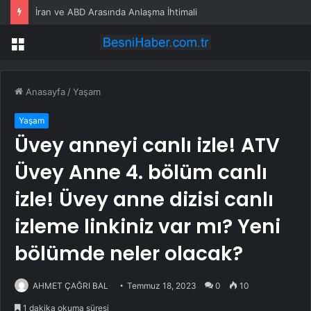
İran ve ABD Arasında Anlaşma İhtimali
Menü
Anasayfa
/
Yaşam
Yaşam
Üvey anneyi canlı izle! ATV
Üvey Anne 4. bölüm canlı
izle! Üvey anne dizisi canlı
izleme linkiniz var mı? Yeni
bölümde neler olacak?
AHMET ÇAĞRI BAL
Temmuz 18, 2023
0
10
1 dakika okuma süresi