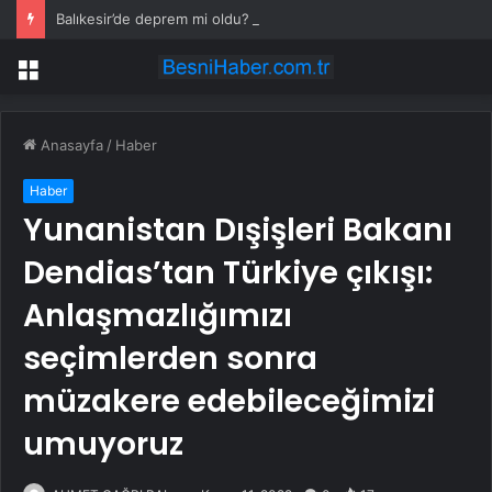
Balıkesir’de deprem mi oldu? 28 Temmuz Balıkesir’de en son ne zaman deprem oldu, depremin şiddeti belli mi?
Menü
Anasayfa
/
Haber
Haber
Yunanistan Dışişleri Bakanı
Dendias’tan Türkiye çıkışı:
Anlaşmazlığımızı
seçimlerden sonra
müzakere edebileceğimizi
umuyoruz