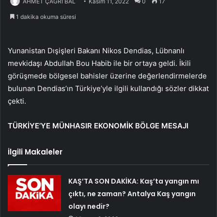
AHMET ÇAĞRI BAL
Kasım 11, 2022
0
17
1 dakika okuma süresi
Yunanistan Dışişleri Bakanı Nikos Dendias, Lübnanlı
mevkidaşı Abdullah Bou Habib ile bir ortaya geldi. İkili
görüşmede bölgesel bahisler üzerine değerlendirmelerde
bulunan Dendias’ın Türkiye’yle ilgili kullandığı sözler dikkat
çekti.
TÜRKİYE’YE MÜNHASIR EKONOMİK BÖLGE MESAJI
İlgili Makaleler
KAŞ’TA SON DAKİKA: Kaş’ta yangın mı
çıktı, ne zaman? Antalya Kaş yangın
olayı nedir?