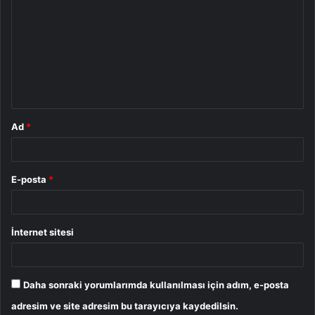
o
r
u
m
*
Ad
*
E-posta
*
İnternet sitesi
Daha sonraki yorumlarımda kullanılması için adım, e-posta
adresim ve site adresim bu tarayıcıya kaydedilsin.