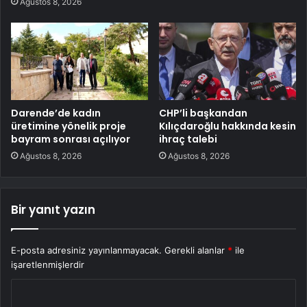
Ağustos 8, 2026
Darende’de kadın
CHP’li başkandan
üretimine yönelik proje
Kılıçdaroğlu hakkında kesin
bayram sonrası açılıyor
ihraç talebi
Ağustos 8, 2026
Ağustos 8, 2026
Bir yanıt yazın
E-posta adresiniz yayınlanmayacak.
Gerekli alanlar
*
ile
işaretlenmişlerdir
Y