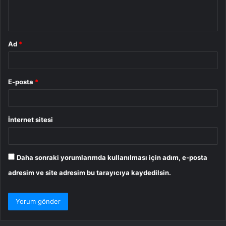
m
*
Ad
*
E-posta
*
İnternet sitesi
Daha sonraki yorumlarımda kullanılması için adım, e-posta
adresim ve site adresim bu tarayıcıya kaydedilsin.