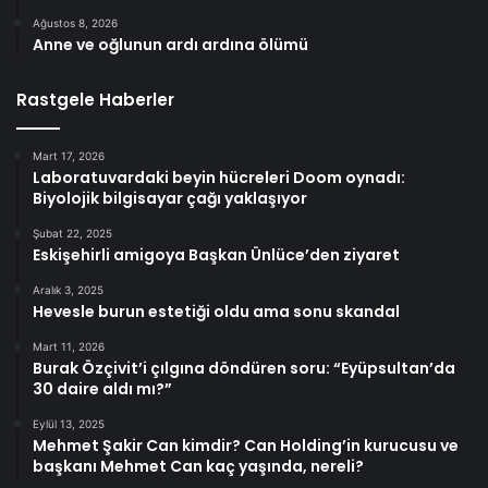
Ağustos 8, 2026
Anne ve oğlunun ardı ardına ölümü
Rastgele Haberler
Mart 17, 2026
Laboratuvardaki beyin hücreleri Doom oynadı:
Biyolojik bilgisayar çağı yaklaşıyor
Şubat 22, 2025
Eskişehirli amigoya Başkan Ünlüce’den ziyaret
Aralık 3, 2025
Hevesle burun estetiği oldu ama sonu skandal
Mart 11, 2026
Burak Özçivit’i çılgına döndüren soru: “Eyüpsultan’da
30 daire aldı mı?”
Eylül 13, 2025
Mehmet Şakir Can kimdir? Can Holding’in kurucusu ve
başkanı Mehmet Can kaç yaşında, nereli?