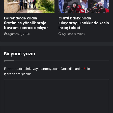
Darende’de kadın
CHP’li başkandan
üretimine yönelik proje
Kılıçdaroğlu hakkında kesin
bayram sonrası açılıyor
ihraç talebi
Ağustos 8, 2026
Ağustos 8, 2026
Bir yanıt yazın
E-posta adresiniz yayınlanmayacak.
Gerekli alanlar
*
ile
işaretlenmişlerdir
Y
o
r
u