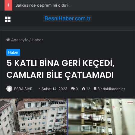
Balıkesir’de deprem mi oldu? 28 Temmuz Balıkesir’de en son ne zaman deprem oldu, depremin şiddeti belli mi?
Menü
Anasayfa
/
Haber
Haber
5 KATLI BİNA GERİ KEÇEDİ,
CAMLARI BİLE ÇATLAMADI
ESRA SİVRİ
Şubat 14, 2023
0
12
Bir dakikadan az