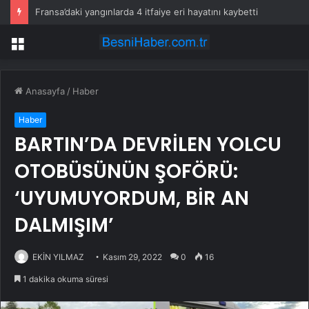
Fransa’daki yangınlarda 4 itfaiye eri hayatını kaybetti
Menü
Anasayfa
/
Haber
Haber
BARTIN’DA DEVRİLEN YOLCU
OTOBÜSÜNÜN ŞOFÖRÜ:
‘UYUMUYORDUM, BİR AN
DALMIŞIM’
EKİN YILMAZ
Kasım 29, 2022
0
16
1 dakika okuma süresi