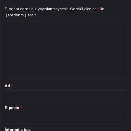
E-posta adresiniz yayınlanmayacak.
Gerekli alanlar
*
ile
işaretlenmişlerdir
Y
o
r
u
m
*
Ad
*
E-posta
*
İnternet sitesi