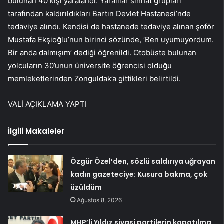
bulunan 40 kişi yaralandı. Yaralılar sıhhat grupları
tarafından kaldırıldıkları Bartın Devlet Hastanesi’nde
tedaviye alındı. Kendisi de hastanede tedaviye alınan şoför
Mustafa Ekşioğlu’nun birinci sözünde, ‘Ben uyumuyordum.
Bir anda dalmışım’ dediği öğrenildi. Otobüste bulunan
yolcuların 30’unun üniversite öğrencisi olduğu
memleketlerinden Zonguldak’a gittikleri belirtildi.
VALİ AÇIKLAMA YAPTI
İlgili Makaleler
Özgür Özel’den, sözlü saldırıya uğrayan
kadın gazeteciye: Kusura bakma, çok
üzüldüm
Ağustos 8, 2026
MHP’li Yıldız siyasi partilerin kapatılma