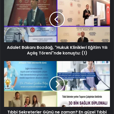
Adalet Bakanı Bozdağ, "Hukuk Klinikleri Eğitim Yılı
Açılış Töreni"nde konuştu: (1)
Tıbbi Sekreterler Günü ne zaman? En güzel Tıbbi