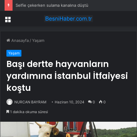
Selfie çekerken sulama kanalına düştü
Menü
Anasayfa
/
Yaşam
Yaşam
Başı dertte hayvanların
yardımına İstanbul İtfaiyesi
koştu
NURCAN BAYRAM
Haziran 10, 2024
0
0
1 dakika okuma süresi