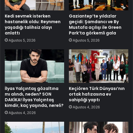
Kedi sevmek isterken
Gaziantep’te yıldızlar
hastanelik oldu: Reynmen
geçidi: Şamdancı ve By
yaşadığı talihsiz olayı
Mustafa açılışı ile Green
anlattı
Park’ta görkemli gala
Ağustos 5, 2026
Ağustos 5, 2026
İlyas Yalçıntaş gözaltına
Keçiören Türk Dünyası’nın
mı alındı, neden? SON
ortak hafızasına ev
DAKİKA! İlyas Yalçıntaş
sahipliği yaptı
kimdir, kaç yaşında, nereli?
Ağustos 4, 2026
Ağustos 4, 2026