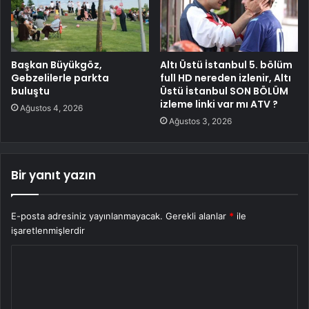
Başkan Büyükgöz,
Altı Üstü İstanbul 5. bölüm
Gebzelilerle parkta
full HD nereden izlenir, Altı
buluştu
Üstü İstanbul SON BÖLÜM
izleme linki var mı ATV ?
Ağustos 4, 2026
Ağustos 3, 2026
Bir yanıt yazın
E-posta adresiniz yayınlanmayacak.
Gerekli alanlar
*
ile
işaretlenmişlerdir
Y
o
r