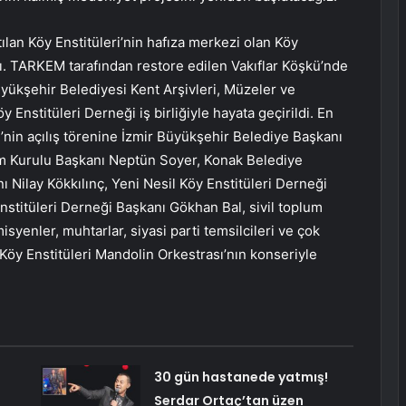
ılan Köy Enstitüleri’nin hafıza merkezi olan Köy
rdı. TARKEM tarafından restore edilen Vakıflar Köşkü’nde
üyükşehir Belediyesi Kent Arşivleri, Müzeler ve
nstitüleri Derneği iş birliğiyle hayata geçirildi. En
vi’nin açılış törenine İzmir Büyükşehir Belediye Başkanı
tim Kurulu Başkanı Neptün Soyer, Konak Belediye
 Nilay Kökkılınç, Yeni Nesil Köy Enstitüleri Derneği
nstitüleri Derneği Başkanı Gökhan Bal, sivil toplum
isyenler, muhtarlar, siyasi parti temsilcileri ve çok
l Köy Enstitüleri Mandolin Orkestrası’nın konseriyle
30 gün hastanede yatmış!
Serdar Ortaç’tan üzen