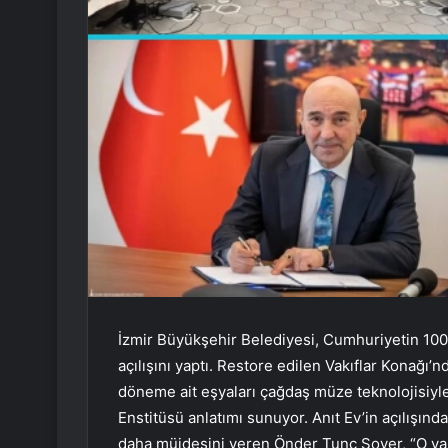
İzmir Büyükşehir Belediyesi, Cumhuriyetin 100’ün
açılışını yaptı. Restore edilen Vakıflar Konağı
döneme ait eşyaları çağdaş müze teknolojisiyl
Enstitüsü anlatımı sunuyor. Anıt Ev’in açılışınd
daha müjdesini veren Önder Tunç Soyer, “O yar