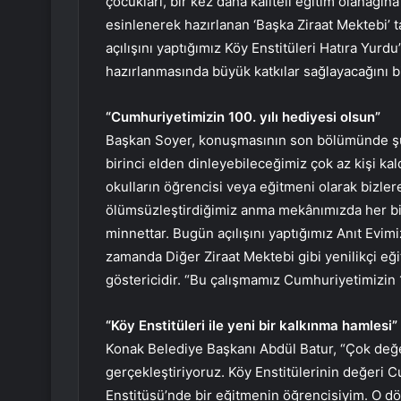
çocukları, bir kez daha kaliteli eğitim olanağı
esinlenerek hazırlanan ‘Başka Ziraat Mektebi’ 
açılışını yaptığımız Köy Enstitüleri Hatıra Yurd
hazırlanmasında büyük katkılar sağlayacağını b
“Cumhuriyetimizin 100. yılı hediyesi olsun”
Başkan Soyer, konuşmasının son bölümünde şun
birinci elden dinleyebileceğimiz çok az kişi k
okulların öğrencisi veya eğitmeni olarak bizlere 
ölümsüzleştirdiğimiz anma mekânımızda her bir
minnettar. Bugün açılışını yaptığımız Anıt Evim
zamanda Diğer Ziraat Mektebi gibi yenilikçi eği
göstericidir. “Bu çalışmamız Cumhuriyetimizin 10
“Köy Enstitüleri ile yeni bir kalkınma hamlesi”
Konak Belediye Başkanı Abdül Batur, “Çok değerli
gerçekleştiriyoruz. Köy Enstitülerinin değeri C
Enstitüsü’nde bir eğitmenin öğrencisiyim. O dön