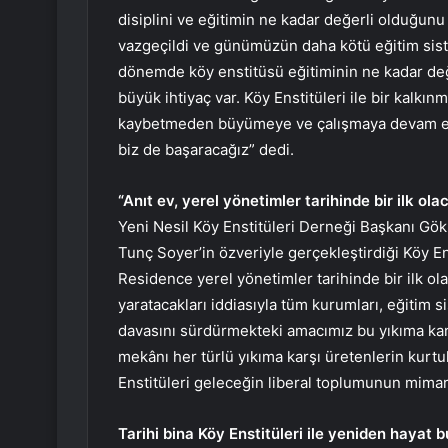
disiplini ve eğitimin ne kadar değerli olduğun
vazgeçildi ve günümüzün daha kötü eğitim sist
dönemde köy enstitüsü eğitiminin ne kadar değ
büyük ihtiyaç var. Köy Enstitüleri ile bir kal
kaybetmeden büyümeye ve çalışmaya devam ede
biz de başaracağız” dedi.
“Anıt ev, yerel yönetimler tarihinde bir ilk ola
Yeni Nesil Köy Enstitüleri Derneği Başkanı Gö
Tunç Soyer’in özveriyle gerçekleştirdiği Köy Ens
Residence yerel yönetimler tarihinde bir ilk ola
yaratacakları iddiasıyla tüm kurumları, eğitim si
davasını sürdürmekteki amacımız bu yıkıma ka
mekânı her türlü yıkıma karşı üretenlerin kurtu
Enstitüleri geleceğin liberal toplumunun mimarl
Tarihi bina Köy Enstitüleri ile yeniden hayat b