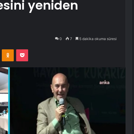
sini yeniden
0
7
5 dakika okuma süresi
VKontakte
Odnoklassniki
Pocket