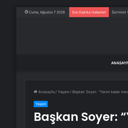
Daldaki y
Cuma, Ağustos 7 2026
Son Dakika Haberleri
ANASAY
Anasayfa
/
Yaşam
/
Başkan Soyer: “Yarım kalan med
Yaşam
Başkan Soyer: 