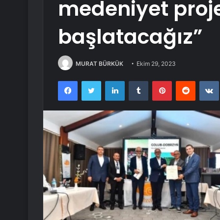
medeniyet proje
başlatacağız”
MURAT BÜRKÜK
Ekim 29, 2023
Facebook
Twitter
LinkedIn
Tumblr
Pinterest
Reddit