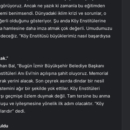
u görüyoruz. Ancak ne yazık ki zamanla bu eğitimden
emi benimsendi. Dünyadaki iklim krizi ve sorunlar, o
erli olduğunu gösteriyor. Şu anda Köy Enstitülerine
kınma hamlesine daha imza atmak çok değerli. Umudumuzu
ceğiz. “Köy Enstitüsü büyüklerimiz nasıl başardıysa
cak.”
khan Bal, “Bugün İzmir Büyükşehir Belediye Başkanı
titüleri Anı Evi’nin açılışına şahit oluyoruz. Memorial
rak yerini alacak. Son çeyrek asırda dindar bir nesil
stemini ağır bir şekilde yok ettiler. Köy Enstitüleri
rşı geçmişe özlem duymak değil. Tam tersine bu anma
luşu ve iyileşmesine yönelik ilk adım olacaktır. “Köy
arıdır” dedi.
uldu