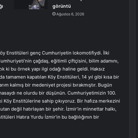
ğı
görüntü
Ağustos 6, 2026
y Enstitüleri genç Cumhuriyetin lokomotifiydi. İlki
umhuriyeti’nin çağdaş, eğitimli çiftçisini, bilim adamını,
zık ki bu örnek yapı ilgi odağı haline geldi. Haksız
lında tamamen kapatılan Köy Enstitüleri, 14 yıl gibi kısa bir
ım kalmış bir medeniyet projesi bırakmıştır. Bugün
ılmasaydı ne olurdu bir düşünün. Cumhuriyetimizin 100.
ki Köy Enstitülerine sahip çıkıyoruz. Bir hafıza merkezini
n değil hatırlayan bir şehir. İzmir’in minnettar halkı,
tüleri Hatıra Yurdu İzmir’in bu bağlılığının bir