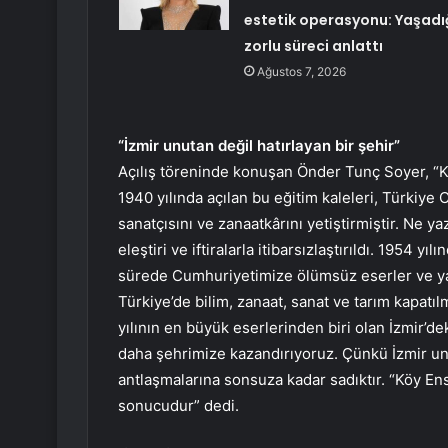
estetik operasyonu: Yaşadı
zorlu süreci anlattı
Ağustos 7, 2026
“İzmir unutan değil hatırlayan bir şehir”
Açılış töreninde konuşan Önder Tunç Soyer, “Kö
1940 yılında açılan bu eğitim kaleleri, Türkiye C
sanatçısını ve zanaatkârını yetiştirmiştir. Ne ya
eleştiri ve iftiralarla itibarsızlaştırıldı. 1954 yı
sürede Cumhuriyetimize ölümsüz eserler ve yar
Türkiye’de bilim, zanaat, sanat ve tarım kapat
yılının en büyük eserlerinden biri olan İzmir’de
daha şehrimize kazandırıyoruz. Çünkü İzmir unuta
antlaşmalarına sonsuza kadar sadıktır. “Köy Ensti
sonucudur” dedi.