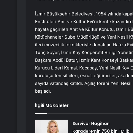
İzmir Büyükşehir Belediyesi, 1954 yılında kapat
Enstitüleri Anıt ve Kültür Evi’ni kente kazandı
hayata geçirilen Anıt ve Kültür Konutu, İzmir B
Kütüphaneler Şube Müdürlüğü ve Yeni Nesil Köy E
ileri müzecilik teknikleriyle donatılan Hafıza E
Tunç Soyer, İzmir Köy Kooperatif Birliği Yöne
Başkanı Abdül Batur, İzmir Kent Konseyi Başkanı
Kurucu Lideri Kemal. Kocabaş, Yeni Nesil Köy E
kuruluşu temsilcileri, esnaf, eğitimciler, akadem
sayıda vatandaş katıldı. Açılış töreni Yeni Nesi
başladı.
İlgili Makaleler
Survivor Nagihan
Karadere’nin 750 bin TL’lik