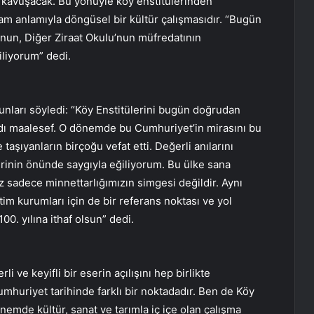
na kavuşacak. Bu yönüyle köy enstitülerinden
tam anlamıyla döngüsel bir kültür çalışmasıdır. “Bugün
u’nun, Diğer Ziraat Okulu’nun müfredatının
iliyorum” dedi.
ları söyledi: “Köy Enstitülerini bugün doğrudan
aldı maalesef. O dönemde bu Cumhuriyet’in mirasını bu
taşıyanların birçoğu vefat etti. Değerli anılarını
inin önünde saygıyla eğiliyorum. Bu ülke sana
iz sadece minnettarlığımızın simgesi değildir. Aynı
tim kurumları için de bir referans noktası ve yol
0. yılına ithaf olsun” dedi.
 ve keyifli bir eserin açılışını hep birlikte
umhuriyet tarihinde farklı bir noktadadır. Ben de Köy
emde kültür, sanat ve tarımla iç içe olan çalışma