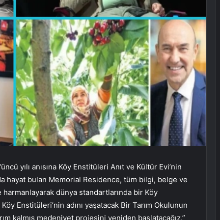
cü yılı anısına Köy Enstitüleri Anıt ve Kültür Evi’nin
’nda hayat bulan Memorial Residence, tüm bilgi, belge ve
e harmanlayarak dünya standartlarında bir Köy
a Köy Enstitüleri’nin adını yaşatacak Bir Tarım Okulunun
ım kalmış medeniyet projesini yeniden başlatacağız.”