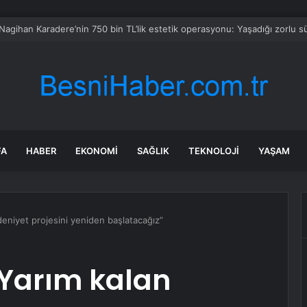
eşil domatese İcra
FA
HABER
EKONOMI
SAĞLIK
TEKNOLOJI
YAŞAM
eniyet projesini yeniden başlatacağız”
“Yarım kalan