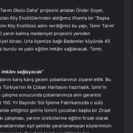
ir Tarım Okulu Daha” projesini anlatan Önder Soyer,
olan Köy Enstitülerinden aldığımız ilhamla bir “Başka
ılın Köy Enstitüsü adını verdiğimiz bu yapı, ‘İzmir Tarım’
 O yarım kalmış medeniyet projesini yeniden
iyet binası. Urla ilçemize bağlı Bademler köyünde 45
burslu ve yatılı eğitim imkânı sağlanacak. “İzmir,
tim imkânı sağlayacak”
arını karış karış gezen çobanlarımızı ziyaret ettik. Bu
 Türkiye’nin ilk Çoban Haritasını hazırladık. İzmir’in
u çalışma sonucunda çobanlarımıza alım garantisi
ız 100. Yıl Bayındır Süt İşleme Fabrikamızda o sütü
lde ettiğimiz gelirle İzmirli çocukları başka bir Ziraat
 çalışması, yarının üreticilerine eğitim fırsatı olarak
lanaklarından eşit şekilde yararlanamayan köylerimizin