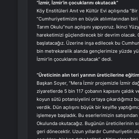
“İzmir, İzmir’in çocuklarını okutacak”
Köy Enstitüleri Anıt ve Kültür Evi açılışında “B
“Cumhuriyetimizin en büyük atılımlarından biri 
Tarım Okulu”nun açılışını yapıyoruz. İkinci Yüzy
hareketimizi güçlendirecek bir devrim olacak.
başlatacağız. Üzerine inşa edilecek bu Cumhur
bin metrekarelik alanda gençlerimize yüzde yüz 
İzmir’in çocuklarını okutacak” dedi.
“Üreticinin alın teri yarının üreticilerine eği
Başkan Soyer, “Mera İzmir projemizle İzmir dağl
ziyaretlerde 5 bin 117 çobanın kapısını çaldık ve
koyun sütü potansiyelini ortaya çıkardığımız b
verdik. Dün açılışını büyük bir keyifle yaptığım
işlemeye başladık. Bu eserlerimizin satışından e
Okulunda okutacağız. Bugünün üreticilerinin sıkı
geri dönecektir. Uzun yıllardır Cumhuriyetin o