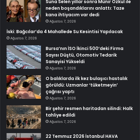
Suna Selen yıllar sonra Münir Özkul ile
neden boşandıklarını anlattı: Taze
kana ihtiyacım var dedi
Ağustos 7, 2026
İski: Bağcılar’da 4 Mahallede Su Kesintisi Yapılacak
Ağustos 7, 2026
Bursa’nın İSO İkinci 500’deki Firma
Sayısı Düştü, Otomotiv Tedarik
Sanayisi Yükseldi
Ağustos 7, 2026
O balıklarda ilk kez bulaşıcı hastalık
görüldü: Uzmanlar ‘tüketmeyin’
çağrısı yaptı
Ağustos 7, 2026
Bir şehir resmen haritadan silindi: Halk
tahliye edildi
Ağustos 7, 2026
22 Temmuz 2026 İstanbul HAVA