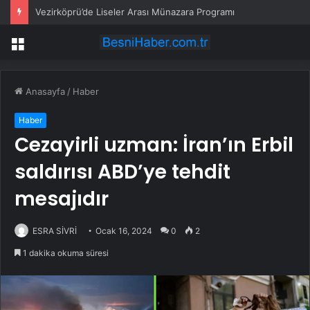
Vezirköprü’de Liseler Arası Münazara Programı
Menü
Anasayfa
/
Haber
Haber
Cezayirli uzman: İran’ın Erbil
saldırısı ABD’ye tehdit
mesajıdır
ESRA SİVRİ
Ocak 16, 2024
0
2
1 dakika okuma süresi