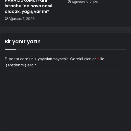
HAVA DURUMU! Yarın
Ağustos 6, 2026
İstanbul’da hava nasıl
olacak, yağış var mı?
Ağustos 7, 2026
Bir yanıt yazın
E-posta adresiniz yayınlanmayacak.
Gerekli alanlar
*
ile
işaretlenmişlerdir
Y
o
r
u
m
*