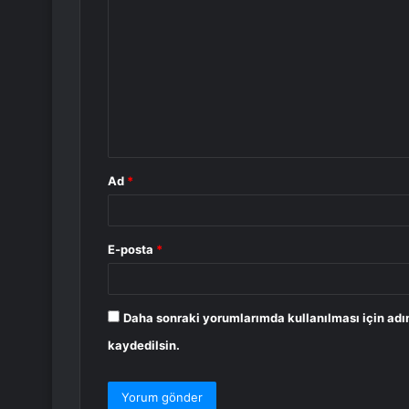
o
r
u
m
*
Ad
*
E-posta
*
Daha sonraki yorumlarımda kullanılması için adı
kaydedilsin.