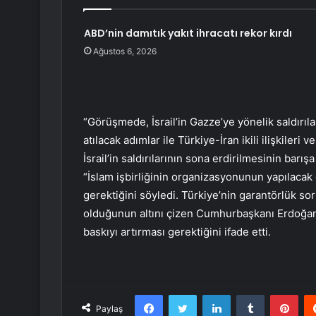
ABD’nin damıtık yakıt ihracatı rekor kırdı
Ağustos 6, 2026
“Görüşmede, İsrail’in Gazze’ye yönelik saldırıl
atılacak adımlar ile Türkiye-İran ikili ilişkiler
İsrail’in saldırılarının sona erdirilmesinin barı
“İslam işbirliğinin organizasyonunun yapılacak
gerektiğini söyledi. Türkiye’nin garantörlük 
olduğunun altını çizen Cumhurbaşkanı Erdoğan, 
baskıyı artırması gerektiğini ifade etti.
Facebook
Twitter
LinkedIn
Tumblr
Pint
Paylaş