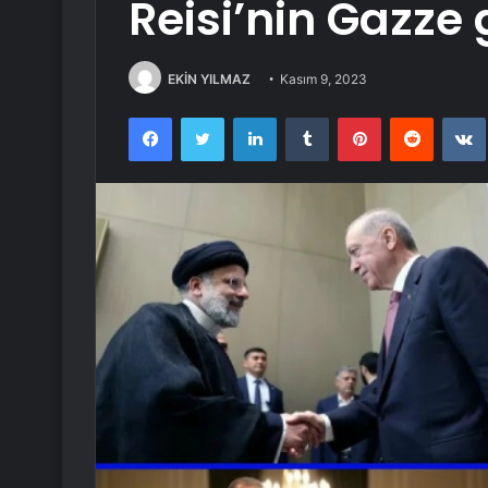
Reisi’nin Gazze
EKİN YILMAZ
Kasım 9, 2023
Facebook
Twitter
LinkedIn
Tumblr
Pinterest
Reddit