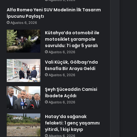
Alfa Romeo Yeni SUV Modelinin İlk Tasarım
İpucunu Paylaştı
Ağustos 6, 2026
Kütahya’da otomobil ile
motosiklet şarampole
savruldu: 1’i ağır 5 yaralı
Ağustos 6, 2026
Vali Küçük, Gölbaşı’nda
Esnafla Bir Araya Geldi
Ağustos 6, 2026
Şeyh Şüceaddin Camisi
İbadete Açıldı
Ağustos 6, 2026
Hatay’da sağanak
felaketi: 1 genç yaşamını
yitirdi, 1 kişi kayıp
Ağustos 6, 2026