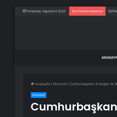
Selfi
Perşembe, Ağustos 6 2026
Son Dakika Haberleri
ANASAY
Anasayfa
/
Ekonomi
/
Cumhurbaşkanı Erdoğan ile R
Ekonomi
Cumhurbaşkanı 