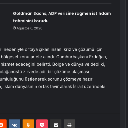
Goldman Sachs, ADP verisine rağmen istihdam
tahminini korudu
Ağustos 6, 2026
arı nedeniyle ortaya çıkan insani kriz ve çözümü için
i ve bölgesel konular ele alındı. Cumhurbaşkanı Erdoğan,
şa hizmet edeceğini belirtti. Bölge ve dünya ve dedi ki,
 olağanüstü zirvede adil bir çözüme ulaşması
sorumluluğunu üstlenerek sorunu çözmeye hazır
İslam dünyasının ortak tavır alarak İsrail üzerindeki
erest
Reddit
VKontakte
Odnoklassniki
Pocket
E-Posta ile paylaş
Yazdır