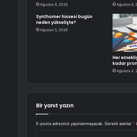
Ağustos 6, 2026
Ağustos 6, 
Synthomer hissesi bugün
neden yükselişte?
Ağustos 5, 2026
Her emekli
kadar pro
Ağustos 4, 
Bir yanıt yazın
E-posta adresiniz yayınlanmayacak.
Gerekli alanlar
*
i
Y