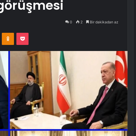
 görüşmesi
0
2
Bir dakikadan az
VKontakte
Odnoklassniki
Pocket