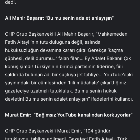
dedi.
Ali Mahir Başarır: “Bu mu senin adalet anlayışın”
CHP Grup Başkanvekili Ali Mahir Başarır, “Mahkemeden
Fatih Altaylı’nın tutukluluğuna değil, aslında
hukuksuzluğun devamına kararı çıktı! Gerekçe ‘kaçma
şüphesi, delil durumu…’ falan filan… Ey Adalet Bakanı! Çık
konuş şimdi! Türkiye’nin birinci partisinin liderine, fiili
saldırıda bulunan adi bir suçluya jet tahliye… YouTube’daki
yayınındaki bir cümlesinden ‘fiili müdahale’ çıkarttığınız
gazeteciye uzatmalı tutukluluk. Bu mu senin hukuk
devletin! Bu mu senin adalet anlayışın” ifadelerini kullandı.
Murat Emir: “Bağımsız YouTube kanalından korkuyorlar”
CHP Grup Başkanvekili Murat Emir, “104 gündür
tutukluydu, tahliye edilmedi. Gazeteci Fatih Altaylı, Türk