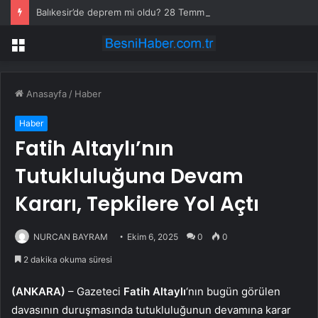
Balıkesir’de deprem mi oldu? 28 Temmuz Balıkesir’de en son ne zaman deprem oldu, depremin şiddeti belli mi?
Menü
Anasayfa
/
Haber
Haber
Fatih Altaylı’nın
Tutukluluğuna Devam
Kararı, Tepkilere Yol Açtı
NURCAN BAYRAM
Ekim 6, 2025
0
0
2 dakika okuma süresi
(ANKARA)
– Gazeteci
Fatih Altaylı
‘nın bugün görülen
davasının duruşmasında tutukluluğunun devamına karar