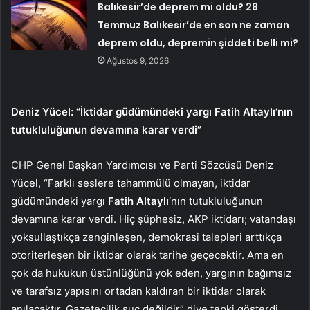
Balıkesir’de deprem mi oldu? 28
Temmuz Balıkesir’de en son ne zaman
deprem oldu, depremin şiddeti belli mi?
Ağustos 9, 2026
Deniz Yücel: “İktidar güdümündeki yargı
Fatih Altaylı
‘nın
tutukluluğunun devamına karar verdi”
CHP Genel Başkan Yardımcısı ve Parti Sözcüsü Deniz
Yücel, “Farklı seslere tahammülü olmayan, iktidar
güdümündeki yargı
Fatih Altaylı
‘nın tutukluluğunun
devamına karar verdi. Hiç şüphesiz, AKP iktidarı; vatandaşı
yoksullaştıkça zenginleşen, demokrasi talepleri arttıkça
otoriterleşen bir iktidar olarak tarihe geçecektir. Ama en
çok da hukukun üstünlüğünü yok eden, yargının bağımsız
ve tarafsız yapısını ortadan kaldıran bir iktidar olarak
anılacaktır. Gazetecilik suç değildir” diye tepki gösterdi.