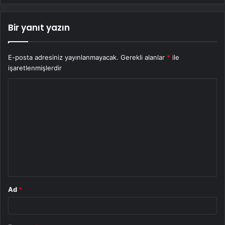
Bir yanıt yazın
E-posta adresiniz yayınlanmayacak.
Gerekli alanlar
*
ile
işaretlenmişlerdir
Y
o
r
u
m
*
Ad
*