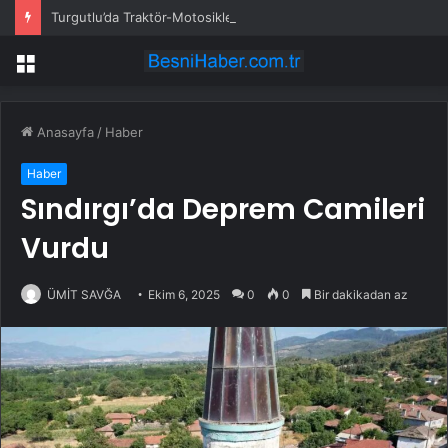
Turgutlu’da Traktör-Motosiklet Kazası
Menü
Anasayfa
/
Haber
Haber
Sındırgı’da Deprem Camileri
Vurdu
ÜMİT SAVĞA
Ekim 6, 2025
0
0
Bir dakikadan az