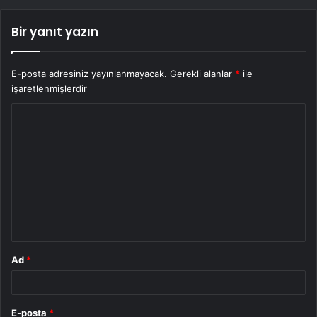
Bir yanıt yazın
E-posta adresiniz yayınlanmayacak.
Gerekli alanlar
*
ile
işaretlenmişlerdir
Y
o
r
u
m
*
Ad
*
E-posta
*