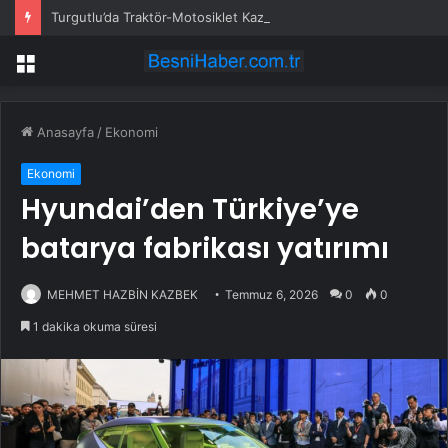
Turgutlu’da Traktör-Motosiklet Kazası
Menü
Anasayfa
/
Ekonomi
Ekonomi
Hyundai’den Türkiye’ye
batarya fabrikası yatırımı
MEHMET HAZBİN KAZBEK
Temmuz 6, 2026
0
0
1 dakika okuma süresi