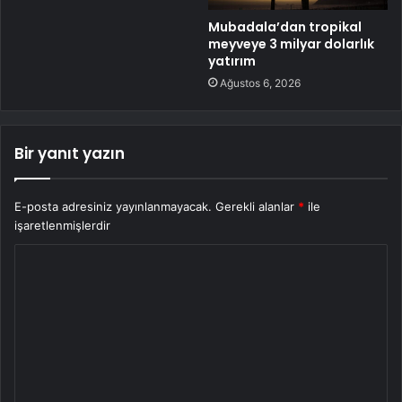
Mubadala’dan tropikal
meyveye 3 milyar dolarlık
yatırım
Ağustos 6, 2026
Bir yanıt yazın
E-posta adresiniz yayınlanmayacak.
Gerekli alanlar
*
ile
işaretlenmişlerdir
Y
o
r
u
m
*