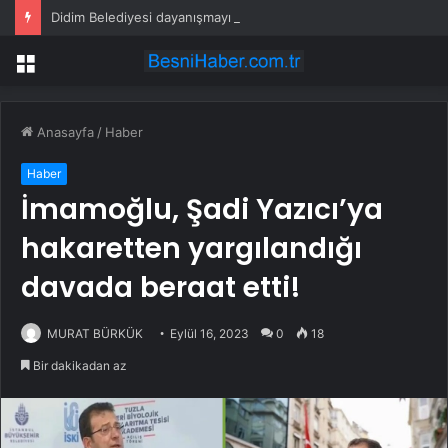
Didim Belediyesi dayanışmayı büyütüyor
Menü
Anasayfa
/
Haber
Haber
İmamoğlu, Şadi Yazıcı’ya
hakaretten yargılandığı
davada beraat etti!
MURAT BÜRKÜK
Eylül 16, 2023
0
18
Bir dakikadan az