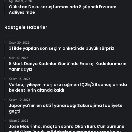
Ağustos 9, 2026
Gülistan Doku soruşturmasında 8 şüpheli Erzurum
Adliyesi’nde
Rastgele Haberler
Ocak 30, 2026
31 ilde yapılan son seçim anketinde büyük sürpriz
Mart 17, 2026
8 Mart Dünya Kadınlar Günü’nde Emekçi Kadınlarımızın
Yanındayız
Kasım 15, 2025
Verbio, iyileşen marjlara rağmen 1Ç25/26 sonuçlarında
beklentilerin altında kaldı
Kasım 19, 2025
Japonya’nın en aktif yanardağı Sakurajima faaliyete
geçti
Nisan 2, 2025
Jose Mourinho, maçtan sonra Okan Buruk’un burnunu