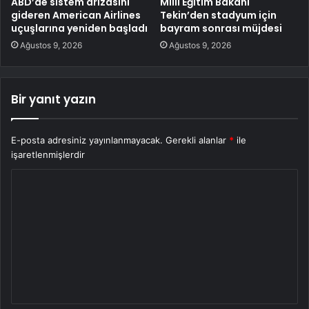
ABD’de sistem arızasını
Milli Eğitim Bakanı
gideren American Airlines
Tekin’den stadyum için
uçuşlarına yeniden başladı
bayram sonrası müjdesi
Ağustos 9, 2026
Ağustos 9, 2026
Bir yanıt yazın
E-posta adresiniz yayınlanmayacak.
Gerekli alanlar
*
ile
işaretlenmişlerdir
Y
o
r
u
m
*