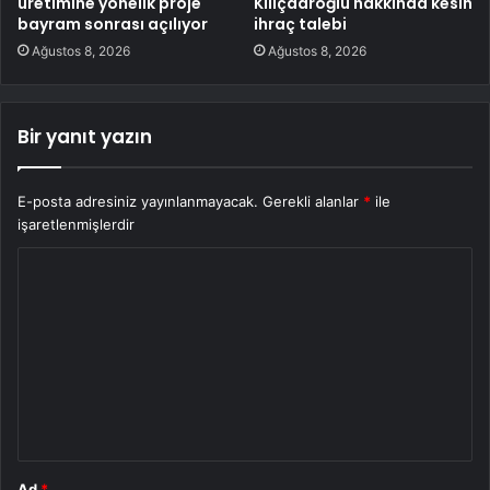
üretimine yönelik proje
Kılıçdaroğlu hakkında kesin
bayram sonrası açılıyor
ihraç talebi
Ağustos 8, 2026
Ağustos 8, 2026
Bir yanıt yazın
E-posta adresiniz yayınlanmayacak.
Gerekli alanlar
*
ile
işaretlenmişlerdir
Y
o
r
u
m
*
Ad
*