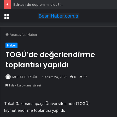
Balıkesir’de deprem mi oldu? 28 Temmuz Balıkesir’de en son ne zaman deprem oldu, depremin şiddeti belli mi?
Menü
Anasayfa
/
Haber
Haber
TOGÜ’de değerlendirme
toplantısı yapıldı
MURAT BÜRKÜK
Kasım 24, 2022
0
27
1 dakika okuma süresi
Tokat Gaziosmanpaşa Üniversitesinde (TOGÜ)
kıymetlendirme toplantısı yapıldı.