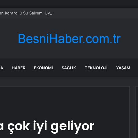
en Kontrollü Su Salınımı Uyarısı
FA
HABER
EKONOMI
SAĞLIK
TEKNOLOJI
YAŞAM
çok iyi geliyor