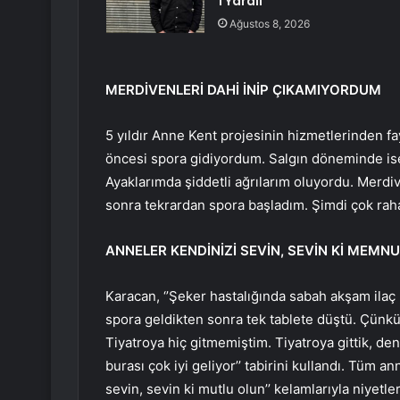
1 Yaralı
Ağustos 8, 2026
MERDİVENLERİ DAHİ İNİP ÇIKAMIYORDUM
5 yıldır Anne Kent projesinin hizmetlerinden f
öncesi spora gidiyordum. Salgın döneminde is
Ayaklarımda şiddetli ağrılarım oluyordu. Merdi
sonra tekrardan spora başladım. Şimdi çok raha
ANNELER KENDİNİZİ SEVİN, SEVİN Kİ MEMN
Karacan, ‘’Şeker hastalığında sabah akşam ila
spora geldikten sonra tek tablete düştü. Çünkü
Tiyatroya hiç gitmemiştim. Tiyatroya gittik, de
burası çok iyi geliyor’’ tabirini kullandı. Tüm 
sevin, sevin ki mutlu olun’’ kelamlarıyla niyetler