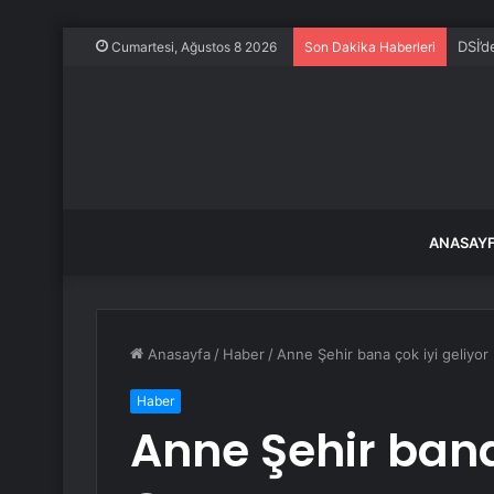
DSİ’d
Cumartesi, Ağustos 8 2026
Son Dakika Haberleri
ANASAY
Anasayfa
/
Haber
/
Anne Şehir bana çok iyi geliyor
Haber
Anne Şehir bana 