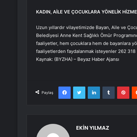
KADIN, AİLE VE ÇOCUKLARA YÖNELİK HİZM
Uzun yıllardır vilayetimizde Bayan, Aile ve Ço
Belediyesi Anne Kent Sağlıklı Ömür Programında; 
faaliyetler, hem çocuklara hem de bayanlara yöne
faaliyetlerden faydalanmak isteyenler 262 318 27
Kaynak: (BYZHA) – Beyaz Haber Ajansı
Facebook
Twitter
LinkedIn
Tumblr
Pint
Paylaş
EKİN YILMAZ