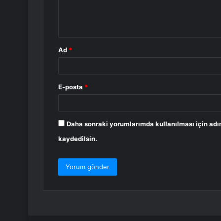
m
*
Ad
*
E-posta
*
Daha sonraki yorumlarımda kullanılması için adı
kaydedilsin.