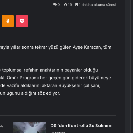
0
19
1 dakika okuma süresi
VKontakte
Odnoklassniki
Pocket
ıyla yıllar sonra tekrar yüzü gülen Ayşe Karacan, tüm
 toplumsal refahın anahtarının bayanlar olduğu
ğlıklı Ömür Programı her geçen gün giderek büyümeye
e vazife aldıklarını aktaran Büyükşehir çalışanı,
nluğunu aldığını söz ediyor.
ü,
DSİ’den Kontrollü Su Salınımı