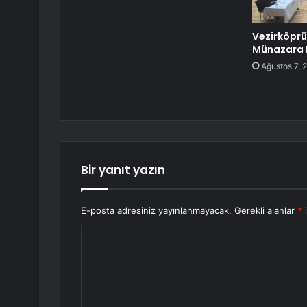
Vezirköprü’
Münazara 
Ağustos 7, 
Bir yanıt yazın
E-posta adresiniz yayınlanmayacak.
Gerekli alanlar
*
i
Y
o
r
u