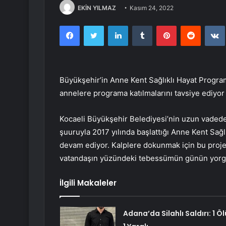
EKİN YILMAZ
Kasım 24, 2022
Facebook
Twitter
LinkedIn
Tumblr
Pinterest
Reddit
Büyükşehir’in Anne Kent Sağlıklı Hayat Program
annelere programa katılmalarını tavsiye ediyor
Kocaeli Büyükşehir Belediyesi’nin uzun vadede
şuuruyla 2017 yılında başlattığı Anne Kent Sa
devam ediyor. Kalplere dokunmak için bu projed
vatandaşın yüzündeki tebessümün günün yorgu
İlgili Makaleler
Adana’da Silahlı Saldırı: 1 Öl