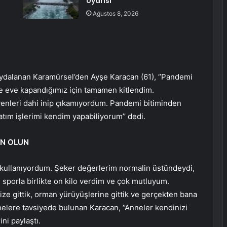
Uyarısı
Ağustos 8, 2026
aydalanan Karamürsel’den Ayşe Karacan (61), ‘’Pandemi
e eve kapandığımız için tamamen kitlendim.
venleri dahi inip çıkamıyordum. Pandemi bitiminden
tım işlerimi kendim yapabiliyorum’’ dedi.
UN OLUN
ç kullanıyordum. Şeker değerlerim normalin üstündeydi,
 sporla birlikte on kilo verdim ve çok mutluyum.
nize gittik, orman yürüyüşlerine gittik ve gerçekten bana
annelere tavsiyede bulunan Karacan, ‘’Anneler kendinizi
ini paylaştı.