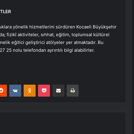
ETLER
cuklara yönelik hizmetlerini sürdüren Kocaeli Büyükşehir
fizikî aktiviteler, sıhhat, eğitim, toplumsal kültürel
lik eğitici geliştirici atölyeler yer almaktadır. Bu
 25 nolu telefondan ayrıntılı bilgi alabilirler.
erest
Reddit
VKontakte
Odnoklassniki
Pocket
E-Posta ile paylaş
Yazdır