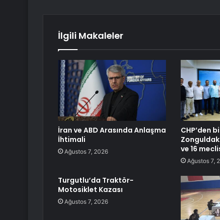
İlgili Makaleler
İran ve ABD Arasında Anlaşma
CHP’den bi
İhtimali
Zonguldak 
ve 16 meclis
Ağustos 7, 2026
Ağustos 7, 
Turgutlu’da Traktör-
Motosiklet Kazası
Ağustos 7, 2026