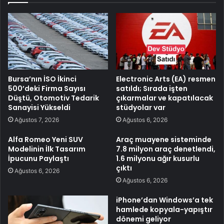
Bursa’nın İSO İkinci
Electronic Arts (EA) resmen
500’deki Firma Sayısı
satıldı; Sırada işten
Düştü, Otomotiv Tedarik
çıkarmalar ve kapatılacak
Sanayisi Yükseldi
stüdyolar var
Ağustos 7, 2026
Ağustos 6, 2026
Alfa Romeo Yeni SUV
Araç muayene sisteminde
Modelinin İlk Tasarım
7.8 milyon araç denetlendi,
İpucunu Paylaştı
1.6 milyonu ağır kusurlu
çıktı
Ağustos 6, 2026
Ağustos 6, 2026
iPhone’dan Windows’a tek
hamlede kopyala-yapıştır
dönemi geliyor