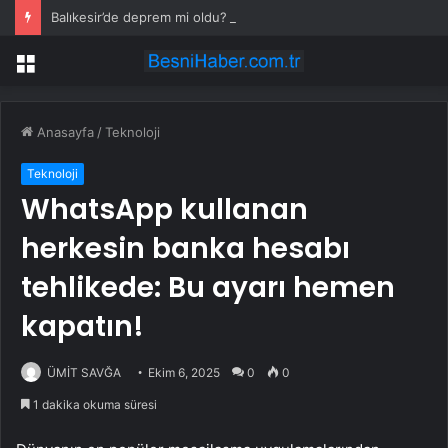
Balıkesir’de deprem mi oldu? 28 Temmuz Balıkesir’de en son ne zaman deprem oldu, depremin şiddeti belli mi?
Menü
Anasayfa
/
Teknoloji
Teknoloji
WhatsApp kullanan
herkesin banka hesabı
tehlikede: Bu ayarı hemen
kapatın!
ÜMİT SAVĞA
Ekim 6, 2025
0
0
1 dakika okuma süresi