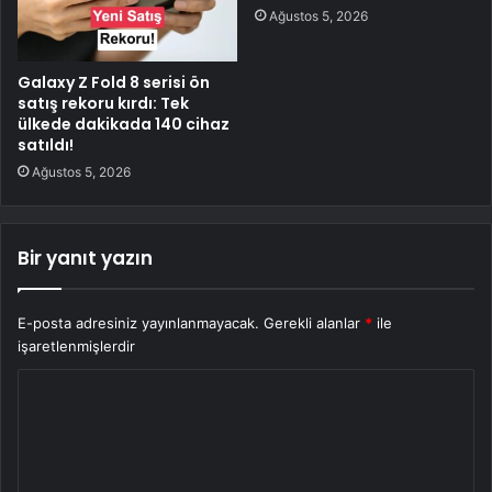
Ağustos 5, 2026
Galaxy Z Fold 8 serisi ön
satış rekoru kırdı: Tek
ülkede dakikada 140 cihaz
satıldı!
Ağustos 5, 2026
Bir yanıt yazın
E-posta adresiniz yayınlanmayacak.
Gerekli alanlar
*
ile
işaretlenmişlerdir
Y
o
r
u