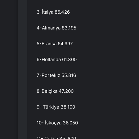
3-İtalya 86.426
4-Almanya 83.195
5-Fransa 64.997
6-Hollanda 61.300
7-Portekiz 55.816
8-Belçika 47.200
9- Türkiye 38.100
10- İskoçya 36.050
11- Çekya 35. 800