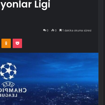
yonlar Ligi
0
0
1 dakika okuma süresi
VKontakte
Odnoklassniki
Pocket