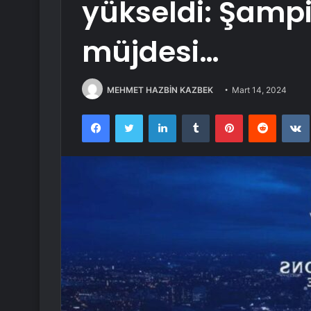
yükseldi: Şampi
müjdesi…
MEHMET HAZBİN KAZBEK
Mart 14, 2024
Facebook
Twitter
LinkedIn
Tumblr
Pinterest
Reddit