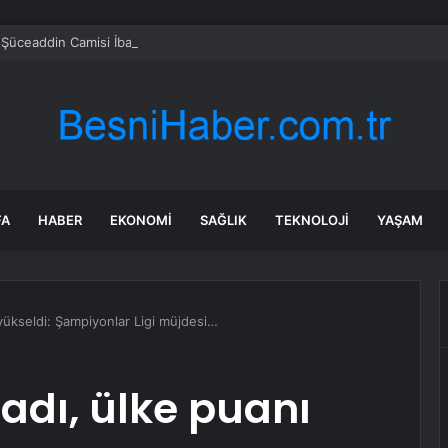
Şüceaddin Camisi İbadete Açıldı
FA
HABER
EKONOMI
SAĞLIK
TEKNOLOJI
YAŞAM
yükseldi: Şampiyonlar Ligi müjdesi…
adı, ülke puanı