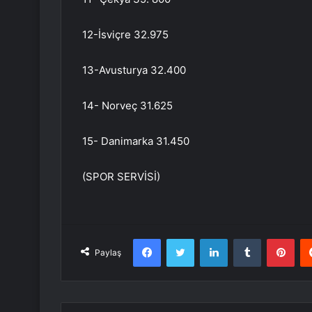
12-İsviçre 32.975
13-Avusturya 32.400
14- Norveç 31.625
15- Danimarka 31.450
(SPOR SERVİSİ)
Facebook
Twitter
LinkedIn
Tumblr
Pint
Paylaş