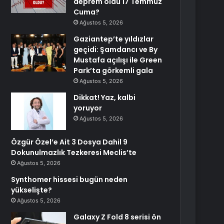
deprem oldu 17 Temmuz
Cuma?
Ağustos 5, 2026
Gaziantep’te yıldızlar
geçidi: Şamdancı ve By
Mustafa açılışı ile Green
Park’ta görkemli gala
Ağustos 5, 2026
Dikkat! Yaz, kalbi
yoruyor
Ağustos 5, 2026
Özgür Özel’e Ait 3 Dosya Dahil 9
Dokunulmazlık Tezkeresi Meclis’te
Ağustos 5, 2026
Synthomer hissesi bugün neden
yükselişte?
Ağustos 5, 2026
Galaxy Z Fold 8 serisi ön