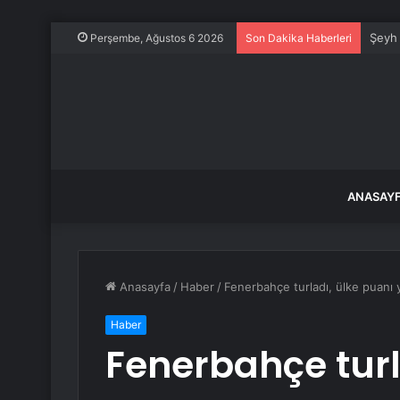
Şeyh 
Perşembe, Ağustos 6 2026
Son Dakika Haberleri
ANASAY
Anasayfa
/
Haber
/
Fenerbahçe turladı, ülke puanı 
Haber
Fenerbahçe turl